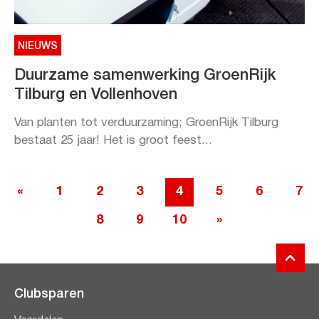
NIEUWS
Duurzame samenwerking GroenRijk
Tilburg en Vollenhoven
Van planten tot verduurzaming; GroenRijk Tilburg
bestaat 25 jaar! Het is groot feest...
«
1
2
3
4
5
6
7
8
9
10
»
Clubsparen