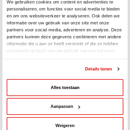
We gebruiken cookies om content en advertenties te
NIEUWS
personaliseren, om functies voor social media te bieden
en om ons websiteverkeer te analyseren. Ook delen we
Accijnsverlaging en teruggaaf per 1
informatie over uw gebruik van onze site met onze
april 2022
partners voor social media, adverteren en analyse. Deze
partners kunnen deze gegevens combineren met andere
Accijnsverlaging en teruggaaf per 1 april 2022 Via de
informatie die u aan ze heeft verstrekt of die ze hebben
brancheorganisatie Nové hebben wij...
verzameld op basis van uw gebruik van hun services.
Details tonen
Alles toestaan
Aanpassen
Weigeren