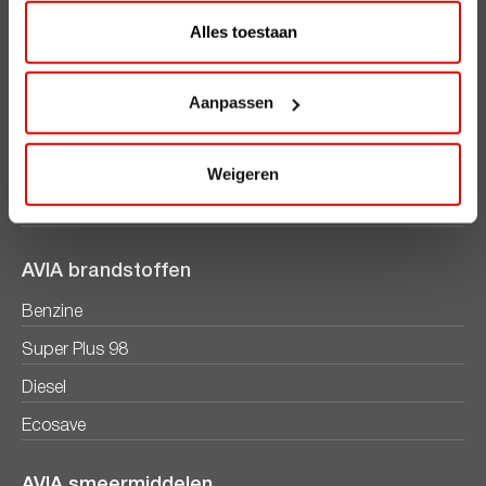
Alles toestaan
Registreren
AVIA Diensten
Aanpassen
AVIA Card
Weigeren
AVIA VOLT
AVIA Energie
AVIA brandstoffen
Benzine
Super Plus 98
Diesel
Ecosave
AVIA smeermiddelen