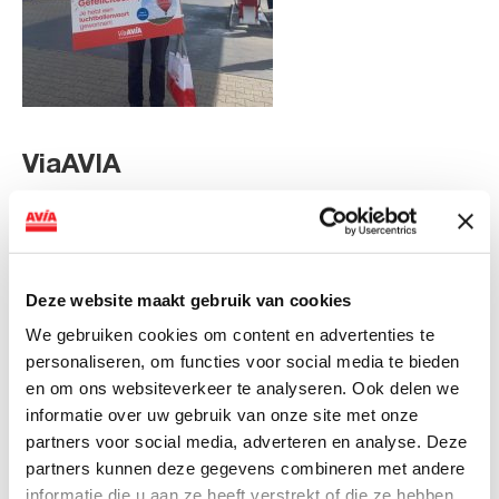
ViaAVIA
Met ViaAVIA ben je onderweg naar leuke extra’s. En je
kunt meedoen met te gekke winacties zoals deze! Deze
maand maak je kans op een AVIA BarrelQ t.w.v. €289,-.
Je spaart eenvoudig met de ViaAVIA app of spaarkaart.
Deze website maakt gebruik van cookies
Sparen gaat ongemerkt snel want je spaart bij zowel
We gebruiken cookies om content en advertenties te
bemande als onbemande tankstations van AVIA. Voor
personaliseren, om functies voor social media te bieden
iedere liter krijg je 1 punt. Ook op je aankopen in de shop
en om ons websiteverkeer te analyseren. Ook delen we
ontvang je punten. Zo is iedere bestede euro 1 punt
informatie over uw gebruik van onze site met onze
waard. En op je verjaardag kun je rekenen op leuke
partners voor social media, adverteren en analyse. Deze
extra’s!
partners kunnen deze gegevens combineren met andere
informatie die u aan ze heeft verstrekt of die ze hebben