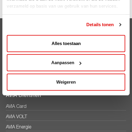
Meer weten over ViaAVIA? Kijk op
Viaavia.nl
verzameld op basis van uw gebruik van hun services.
Details tonen
Clubsparen
Voordelen
Alles toestaan
ViaAVIA
Aanpassen
ViaAVIA
Registreren
Weigeren
AVIA Diensten
AVIA Card
AVIA VOLT
AVIA Energie