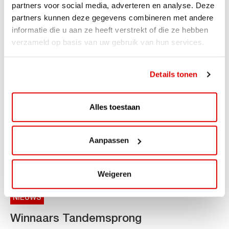
Gereserveerd bedrag na tanken
partners voor social media, adverteren en analyse. Deze
partners kunnen deze gegevens combineren met andere
Reservering van € 200,– op je rekening na tanken bij
informatie die u aan ze heeft verstrekt of die ze hebben
onbemand station Vakantie...
verzameld op basis van uw gebruik van hun services.
Details tonen
Alles toestaan
Aanpassen
Weigeren
NIEUWS
Winnaars Tandemsprong