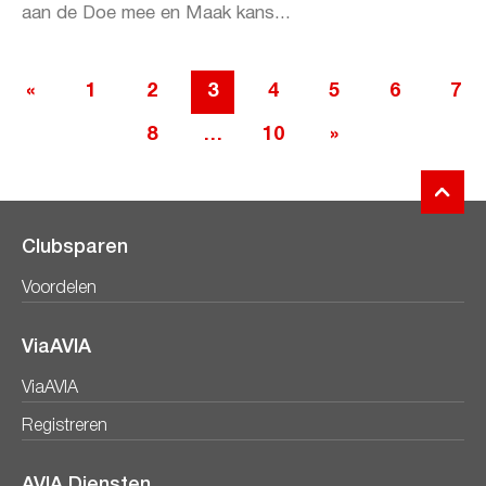
aan de Doe mee en Maak kans...
«
1
2
3
4
5
6
7
8
…
10
»
Clubsparen
Voordelen
ViaAVIA
ViaAVIA
Registreren
AVIA Diensten