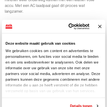
minuten weer onderweg kunnen met een relatief volle
accu. Met een AC laadpaal gaat dit proces wat
langzamer.
Offerte aanvragen
Deze website maakt gebruik van cookies
Download de AVIA Laden app
We gebruiken cookies om content en advertenties te
personaliseren, om functies voor social media te bieden
Wij maken jouw laadstatus en laadgeschiedenis
en om ons websiteverkeer te analyseren. Ook delen we
eenvoudig inzichtelijk in onze app. Daarnaast vind je ook
informatie over uw gebruik van onze site met onze
gemakkelijk de dichtstbijzijnde laadpaal en biedt de app
partners voor social media, adverteren en analyse. Deze
slimme oplossingen op basis van je agenda. Zo zit je
partners kunnen deze gegevens combineren met andere
nooit met een lege accu en ben je altijd goed voorbereid
informatie die u aan ze heeft verstrekt of die ze hebben
onderweg.
verzameld op basis van uw gebruik van hun services.
Details tonen