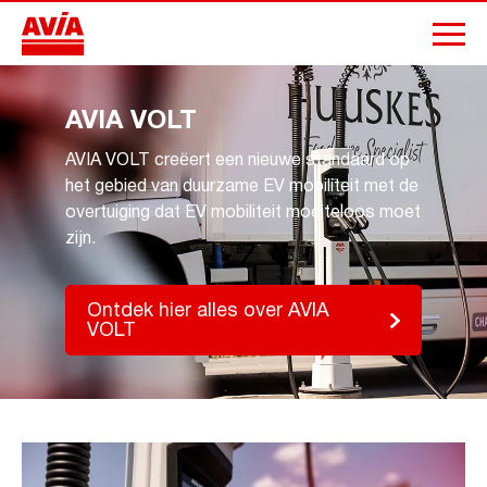
AVIA VOLT
AVIA VOLT creëert een nieuwe standaard op
het gebied van duurzame EV mobiliteit met de
overtuiging dat EV mobiliteit moeiteloos moet
zijn.
Ontdek hier alles over AVIA
VOLT