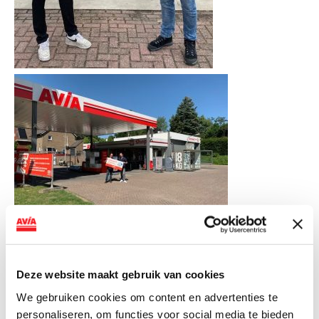
ViaAVIA
Deze website maakt gebruik van cookies
We gebruiken cookies om content en advertenties te
Met ViaAVIA ben je onderweg naar leuke extra’s. En je
personaliseren, om functies voor social media te bieden
kunt meedoen met te gekke winacties zoals deze! Deze