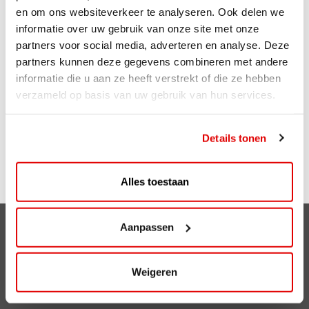
en om ons websiteverkeer te analyseren. Ook delen we
maand maak je kans op een Tandemsprong. Je spaart
informatie over uw gebruik van onze site met onze
eenvoudig met de ViaAVIA app of spaarkaart.
partners voor social media, adverteren en analyse. Deze
Sparen gaat ongemerkt snel want je spaart bij zowel
partners kunnen deze gegevens combineren met andere
bemande als onbemande tankstations van AVIA. Voor
informatie die u aan ze heeft verstrekt of die ze hebben
iedere liter krijg je 1 punt. Ook op je aankopen in de shop
verzameld op basis van uw gebruik van hun services.
ontvang je punten. Zo is iedere bestede euro 1 punt
waard. En op je verjaardag kun je rekenen op leuke
extra’s!
Details tonen
Meer weten over ViaAVIA? Kijk op
Viaavia.nl
Alles toestaan
Aanpassen
Clubsparen
Voordelen
Weigeren
ViaAVIA