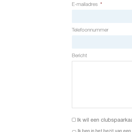
E-mailadres
*
Telefoonnummer
Bericht
Spaarkaart
Ik wil een clubspaarka
aanvragen
In
Ik ben in het bezit van ee