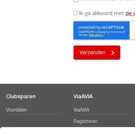
het
bezit
Instemming
Ik ga akkoord met
de 
van
voorwaarden
*
een
AVIA
Card
Verzenden
Clubsparen
ViaAVIA
Voordelen
ViaAVIA
Registreren