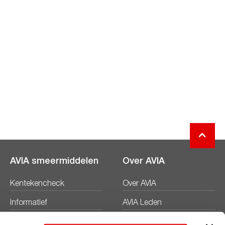
AVIA smeermiddelen
Over AVIA
Kentekencheck
Over AVIA
Informatief
AVIA Leden
Productbladen
Nieuws