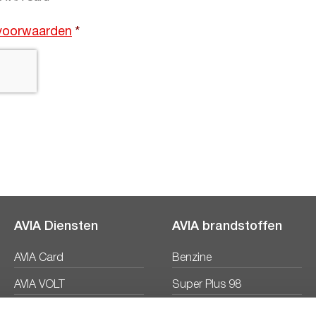
voorwaarden
*
AVIA Diensten
AVIA brandstoffen
AVIA Card
Benzine
AVIA VOLT
Super Plus 98
AVIA Energie
Diesel