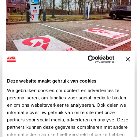
NIEUWS
Deze website maakt gebruik van cookies
AVIA VOLT en Fletcher Hotels starten
landelijke uitrol van DC-
We gebruiken cookies om content en advertenties te
personaliseren, om functies voor social media te bieden
snellaadinfrastructuur
en om ons websiteverkeer te analyseren. Ook delen we
AVIA VOLT en Fletcher Hotels starten landelijke uitrol
informatie over uw gebruik van onze site met onze
van DC-snellaadinfrastructuur AVIA VOLT en...
partners voor social media, adverteren en analyse. Deze
partners kunnen deze gegevens combineren met andere
Lees verder
informatie die u aan ze heeft verstrekt of die ze hebben