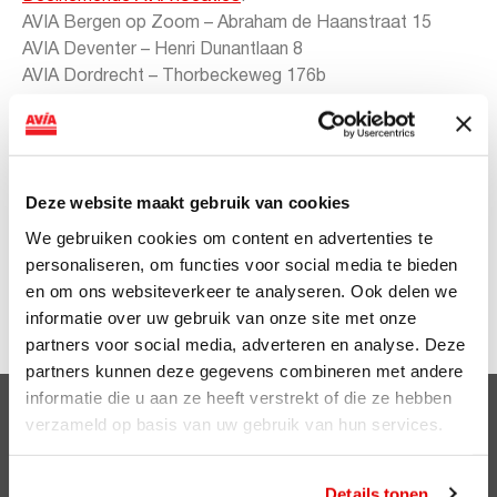
AVIA Bergen op Zoom – Abraham de Haanstraat 15
AVIA Deventer – Henri Dunantlaan 8
AVIA Dordrecht – Thorbeckeweg 176b
AVIA Farmsen – Duurswoldlaan 3
AVIA Fijnaart – Parallelweg 2
AVIA Hendruk-Ido-Ambacht.- Krommeweg 6
AVIA Ittervoort – Torenweg 2
Deze website maakt gebruik van cookies
AVIA Leiden – Hoge Rijndijk 5
We gebruiken cookies om content en advertenties te
AVIA Nuenen – Europalaan 2
personaliseren, om functies voor social media te bieden
AVIA Oostzaan – Skoon 2
en om ons websiteverkeer te analyseren. Ook delen we
AVIA Tilburg Reeshof – B.B. v. Voorst tot V.weg 151
informatie over uw gebruik van onze site met onze
AVIA Tolkamer – Zwarteweg 1
partners voor social media, adverteren en analyse. Deze
partners kunnen deze gegevens combineren met andere
informatie die u aan ze heeft verstrekt of die ze hebben
Clubsparen
verzameld op basis van uw gebruik van hun services.
Voordelen
Details tonen