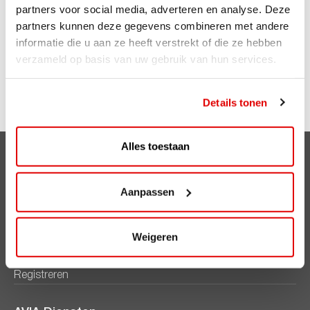
partners voor social media, adverteren en analyse. Deze
Brandstoffen
partners kunnen deze gegevens combineren met andere
informatie die u aan ze heeft verstrekt of die ze hebben
verzameld op basis van uw gebruik van hun services.
Details tonen
Alles toestaan
Clubsparen
Voordelen
Aanpassen
ViaAVIA
Weigeren
ViaAVIA
Registreren