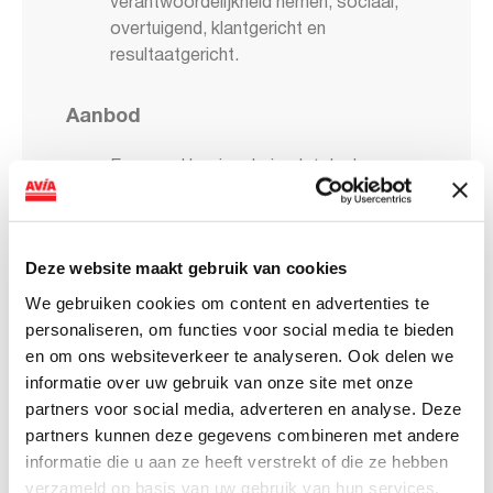
verantwoordelijkheid nemen, sociaal,
overtuigend, klantgericht en
resultaatgericht.
Aanbod
Een goed basissalaris, dat deels
afhankelijk is van de ervaring en het
netwerk dat je meebrengt.
Aantrekkelijke secundaire
Deze website maakt gebruik van cookies
arbeidsvoorwaarden, zoals 25
verlofdagen, vakantiegeld, een
We gebruiken cookies om content en advertenties te
elektrische auto van de zaak en een
personaliseren, om functies voor social media te bieden
interessante bonusregeling.
en om ons websiteverkeer te analyseren. Ook delen we
Een uitdagende baan bij een scale-up,
informatie over uw gebruik van onze site met onze
waar je echt het verschil kunt maken.
partners voor social media, adverteren en analyse. Deze
Een werkweek van 32-40 uur.
partners kunnen deze gegevens combineren met andere
Bij AVIA VOLT werken we hybride: dat
informatie die u aan ze heeft verstrekt of die ze hebben
betekent een combinatie tussen werken
verzameld op basis van uw gebruik van hun services.