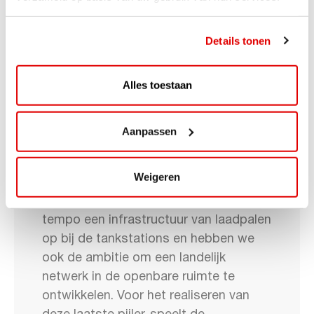
op kantoor in Soest en thuiswerken.
Details tonen
Over AVIA VOLT
AVIA is al jaren een partner in mobiliteit
Alles toestaan
en energietransitie. Waar je AVIA
vermoedelijk nu vooral kent van
tankstations en bijbehorende shops
Aanpassen
(4e grootste netwerk van Nederland),
zetten wij ook indrukwekkende stappen
Weigeren
in de energietransitie. Onder de vlag
van AVIA VOLT bouwen we in rap
tempo een infrastructuur van laadpalen
op bij de tankstations en hebben we
ook de ambitie om een landelijk
netwerk in de openbare ruimte te
ontwikkelen. Voor het realiseren van