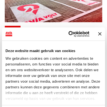
NIEUWS
AVIA VOLT en Fletcher Hotels starten
landelijke uitrol van DC-
Deze website maakt gebruik van cookies
snellaadinfrastructuur
We gebruiken cookies om content en advertenties te
AVIA VOLT en Fletcher Hotels starten landelijke uitrol
personaliseren, om functies voor social media te bieden
van DC-snellaadinfrastructuur AVIA VOLT en...
en om ons websiteverkeer te analyseren. Ook delen we
Lees verder
informatie over uw gebruik van onze site met onze
partners voor social media, adverteren en analyse. Deze
partners kunnen deze gegevens combineren met andere
informatie die u aan ze heeft verstrekt of die ze hebben
verzameld op basis van uw gebruik van hun services.