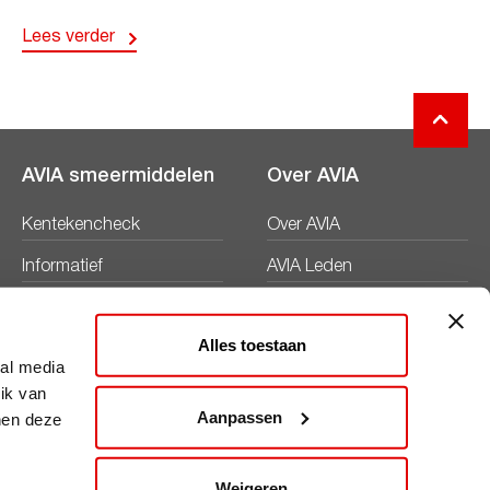
Lees verder
AVIA smeermiddelen
Over AVIA
Kentekencheck
Over AVIA
Informatief
AVIA Leden
Productbladen
Nieuws
Alles toestaan
Veiligheidsbladen
Duurzaamheid
ial media
ik van
Werken bij
Aanpassen
nen deze
Word AVIA ondernemer
Weigeren