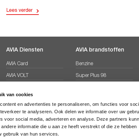
Lees verder
AVIA Diensten
AVIA brandstoffen
AVIA Card
Benzine
AVIA VOLT
Super Plus 98
AVIA Energie
Diesel
ik van cookies
Ecosave
ontent en advertenties te personaliseren, om functies voor soc
teverkeer te analyseren. Ook delen we informatie over uw gebru
rs voor social media, adverteren en analyse. Deze partners kun
ndere informatie die u aan ze heeft verstrekt of die ze hebben
 gebruik van hun services.