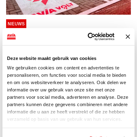
NIEUWS
AVIA VOLT en Fletcher Hotels starten
landelijke uitrol van DC-
snellaadinfrastructuur
Deze website maakt gebruik van cookies
AVIA VOLT en Fletcher Hotels starten landelijke uitrol
We gebruiken cookies om content en advertenties te
van DC-snellaadinfrastructuur AVIA VOLT en...
personaliseren, om functies voor social media te bieden
Lees verder
en om ons websiteverkeer te analyseren. Ook delen we
informatie over uw gebruik van onze site met onze
partners voor social media, adverteren en analyse. Deze
partners kunnen deze gegevens combineren met andere
informatie die u aan ze heeft verstrekt of die ze hebben
verzameld op basis van uw gebruik van hun services.