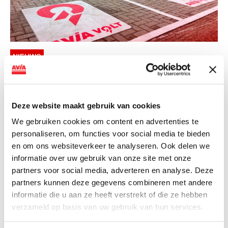
NIEUWS
AVIA VOLT en Fletcher Hotels starten
landelijke uitrol van DC-
snellaadinfrastructuur
Deze website maakt gebruik van cookies
We gebruiken cookies om content en advertenties te
AVIA VOLT en Fletcher Hotels starten landelijke uitrol
personaliseren, om functies voor social media te bieden
van DC-snellaadinfrastructuur AVIA VOLT en...
en om ons websiteverkeer te analyseren. Ook delen we
Lees verder
informatie over uw gebruik van onze site met onze
partners voor social media, adverteren en analyse. Deze
partners kunnen deze gegevens combineren met andere
informatie die u aan ze heeft verstrekt of die ze hebben
verzameld op basis van uw gebruik van hun services.