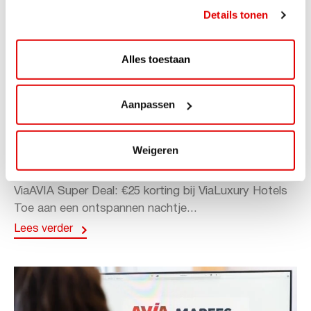
Details tonen
Alles toestaan
Aanpassen
ACTIE
ViaAVIA Super Deal: 20% korting bij
Weigeren
ViaLuxury Hotels
ViaAVIA Super Deal: €25 korting bij ViaLuxury Hotels
Toe aan een ontspannen nachtje...
Lees verder