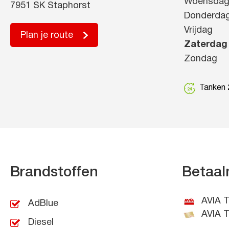
Woensda
7951 SK Staphorst
Donderda
Vrijdag
Plan je route
Zaterdag
Zondag
Tanken 2
Brandstoffen
Betaal
AVIA T
AdBlue
AVIA T
Diesel