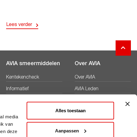
Lees verder
AVIA smeermiddelen
Over AVIA
Kentekencheck
Over AVIA
Informatief
AVIA Leden
Productbladen
Nieuws
Alles toestaan
Veiligheidsbladen
Duurzaamheid
ial media
ik van
Werken bij
Aanpassen
nen deze
Word AVIA ondernemer