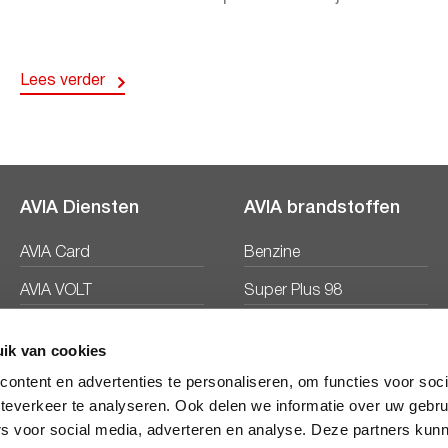
Lees verder
AVIA Diensten
AVIA brandstoffen
AVIA Card
Benzine
AVIA VOLT
Super Plus 98
AVIA Energie
Diesel
ik van cookies
Ecosave
ontent en advertenties te personaliseren, om functies voor soc
teverkeer te analyseren. Ook delen we informatie over uw gebru
rs voor social media, adverteren en analyse. Deze partners kun