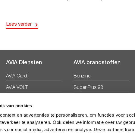
Lees verder
AVIA Diensten
AVIA brandstoffen
AVIA Card
Benzine
AVIA VOLT
Super Plus 98
AVIA Energie
Diesel
ik van cookies
Ecosave
ontent en advertenties te personaliseren, om functies voor soc
teverkeer te analyseren. Ook delen we informatie over uw gebru
rs voor social media, adverteren en analyse. Deze partners kun