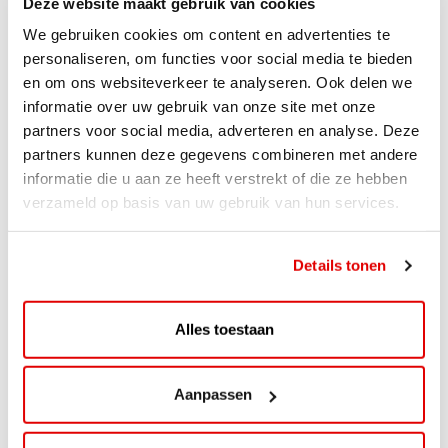
Deze website maakt gebruik van cookies
We gebruiken cookies om content en advertenties te
personaliseren, om functies voor social media te bieden
en om ons websiteverkeer te analyseren. Ook delen we
informatie over uw gebruik van onze site met onze
partners voor social media, adverteren en analyse. Deze
partners kunnen deze gegevens combineren met andere
informatie die u aan ze heeft verstrekt of die ze hebben
verzameld op basis van uw gebruik van hun services.
ACTIE
ViaAVIA Super Deal: 20% korting bij
Details tonen
ViaLuxury Hotels
ViaAVIA Super Deal: €25 korting bij ViaLuxury Hotels
Alles toestaan
Toe aan een ontspannen nachtje...
Lees verder
Aanpassen