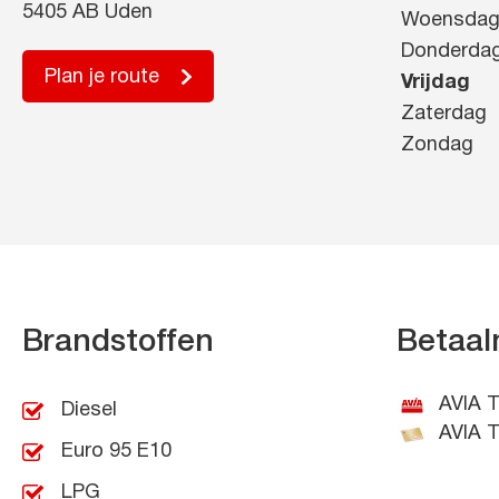
5405 AB Uden
Woensda
Donderda
Plan je route
Vrijdag
Zaterdag
Zondag
Brandstoffen
Betaal
AVIA T
Diesel
AVIA T
Euro 95 E10
LPG