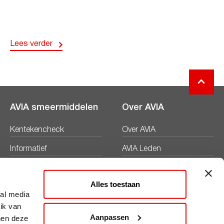
Lees verder
AVIA smeermiddelen
Over AVIA
Kentekencheck
Over AVIA
Informatief
AVIA Leden
Productbladen
Nieuws
Alles toestaan
Veiligheidsbladen
Duurzaamheid
ial media
ik van
Werken bij
Aanpassen
nen deze