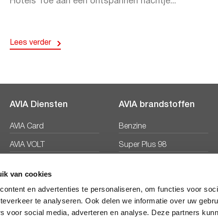
Hotels Toe aan een ontspannen nachtje...
Lees verder
AVIA Diensten
AVIA brandstoffen
AVIA Card
Benzine
AVIA VOLT
Super Plus 98
AVIA Energie
Diesel
ik van cookies
Ecosave
ontent en advertenties te personaliseren, om functies voor soc
teverkeer te analyseren. Ook delen we informatie over uw gebru
rs voor social media, adverteren en analyse. Deze partners kun