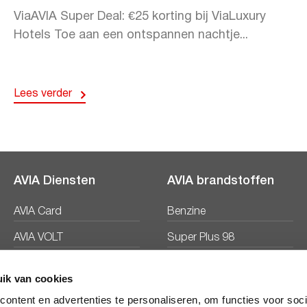
ViaAVIA Super Deal: €25 korting bij ViaLuxury
Hotels Toe aan een ontspannen nachtje...
Lees verder
AVIA Diensten
AVIA brandstoffen
AVIA Card
Benzine
AVIA VOLT
Super Plus 98
AVIA Energie
Diesel
ik van cookies
Ecosave
ontent en advertenties te personaliseren, om functies voor soc