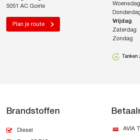
Woensda
5051 AC Goirle
Donderda
Vrijdag
Plan je route
Zaterdag
Zondag
Tanken 2
Brandstoffen
Betaal
AVIA T
Diesel