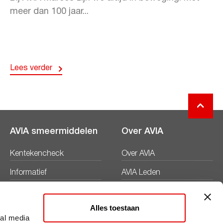
meer dan 100 jaar...
Lees verder
AVIA smeermiddelen
Over AVIA
Kentekencheck
Over AVIA
Informatief
AVIA Leden
Productbladen
Nieuws
Alles toestaan
Veiligheidsbladen
Duurzaamheid
ial media