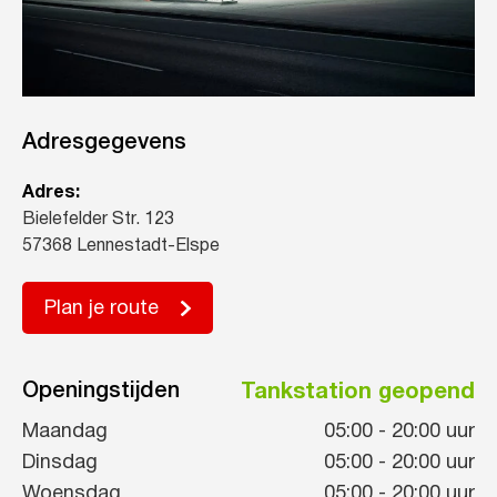
Adresgegevens
Adres:
Bielefelder Str. 123
57368 Lennestadt-Elspe
Plan je route
Openingstijden
Tankstation geopend
Maandag
05:00
-
20:00
uur
Dinsdag
05:00
-
20:00
uur
Woensdag
05:00
-
20:00
uur