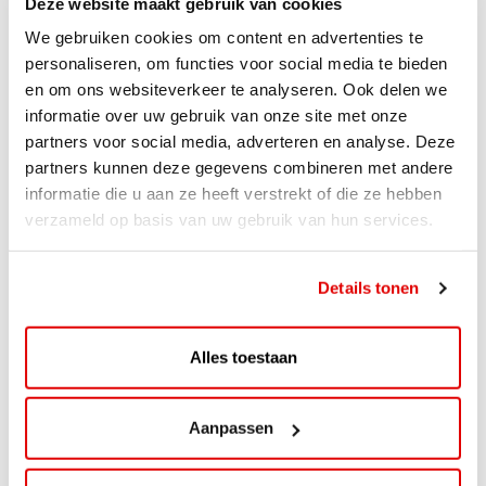
Deze website maakt gebruik van cookies
We gebruiken cookies om content en advertenties te
personaliseren, om functies voor social media te bieden
en om ons websiteverkeer te analyseren. Ook delen we
informatie over uw gebruik van onze site met onze
partners voor social media, adverteren en analyse. Deze
partners kunnen deze gegevens combineren met andere
informatie die u aan ze heeft verstrekt of die ze hebben
verzameld op basis van uw gebruik van hun services.
ACTIE
ViaAVIA Super Deal: 20% korting bij
Details tonen
ViaLuxury Hotels
ViaAVIA Super Deal: €25 korting bij ViaLuxury Hotels
Alles toestaan
Toe aan een ontspannen nachtje...
Lees verder
Aanpassen