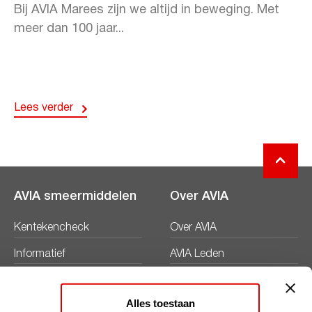
Bij AVIA Marees zijn we altijd in beweging. Met
meer dan 100 jaar...
Lees verder
AVIA smeermiddelen
Over AVIA
Kentekencheck
Over AVIA
Informatief
AVIA Leden
Productbladen
Nieuws
Alles toestaan
Veiligheidsbladen
Duurzaamheid