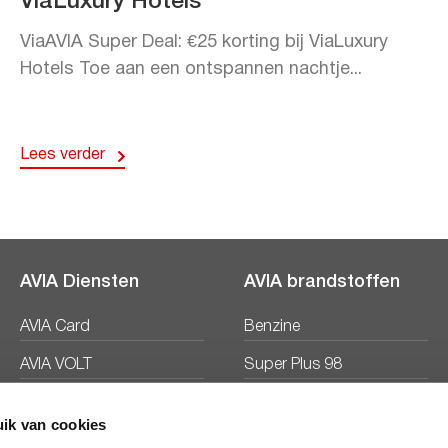
ViaLuxury Hotels
ViaAVIA Super Deal: €25 korting bij ViaLuxury
Hotels Toe aan een ontspannen nachtje...
Lees verder
AVIA Diensten
AVIA brandstoffen
AVIA Card
Benzine
AVIA VOLT
Super Plus 98
AVIA Energie
Diesel
ik van cookies
Ecosave