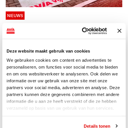
NIEUWS
AVIA VOLT en Fletcher Hotels starten
landelijke uitrol van DC-
snellaadinfrastructuur
Deze website maakt gebruik van cookies
AVIA VOLT en Fletcher Hotels starten landelijke uitrol
We gebruiken cookies om content en advertenties te
van DC-snellaadinfrastructuur AVIA VOLT en...
personaliseren, om functies voor social media te bieden
Lees verder
en om ons websiteverkeer te analyseren. Ook delen we
informatie over uw gebruik van onze site met onze
partners voor social media, adverteren en analyse. Deze
partners kunnen deze gegevens combineren met andere
informatie die u aan ze heeft verstrekt of die ze hebben
verzameld op basis van uw gebruik van hun services.
Details tonen