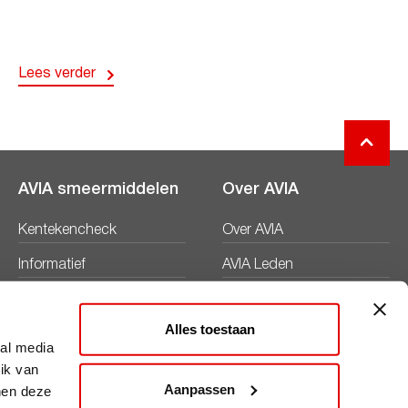
Lees verder
AVIA smeermiddelen
Over AVIA
Kentekencheck
Over AVIA
Informatief
AVIA Leden
Productbladen
Nieuws
Alles toestaan
Veiligheidsbladen
Duurzaamheid
ial media
ik van
Werken bij
Aanpassen
nen deze
Word AVIA ondernemer