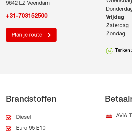
Woensda
9642 LZ Veendam
Donderda
+31-703152500
Vrijdag
Zaterdag
Zondag
Plan je route
Tanken 2
Brandstoffen
Betaal
AVIA T
Diesel
Euro 95 E10