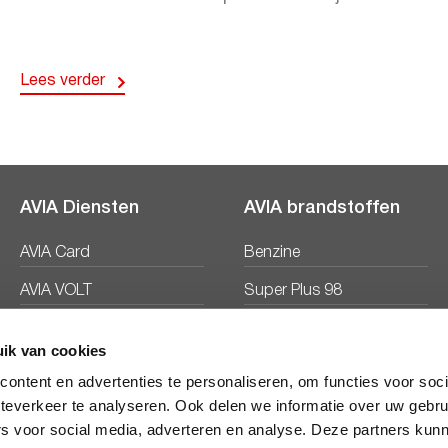
Lees verder
AVIA Diensten
AVIA brandstoffen
AVIA Card
Benzine
AVIA VOLT
Super Plus 98
AVIA Energie
Diesel
ik van cookies
Ecosave
ontent en advertenties te personaliseren, om functies voor soc
teverkeer te analyseren. Ook delen we informatie over uw gebru
rs voor social media, adverteren en analyse. Deze partners kun