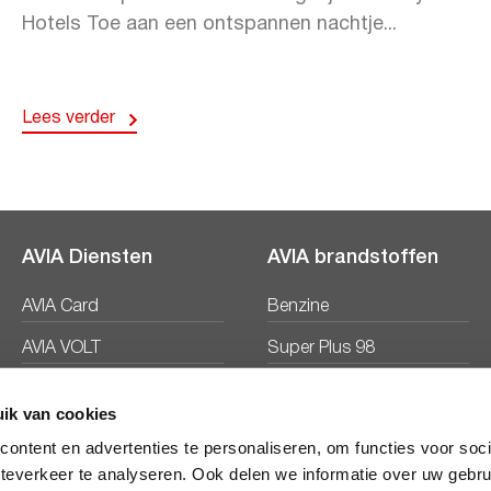
Hotels Toe aan een ontspannen nachtje...
Lees verder
AVIA Diensten
AVIA brandstoffen
AVIA Card
Benzine
AVIA VOLT
Super Plus 98
AVIA Energie
Diesel
ik van cookies
Ecosave
ontent en advertenties te personaliseren, om functies voor soc
teverkeer te analyseren. Ook delen we informatie over uw gebru