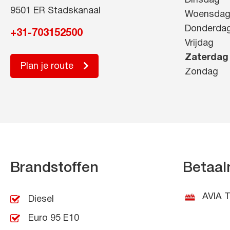
Dinsdag
9501 ER Stadskanaal
Woensda
Donderda
+31-703152500
Vrijdag
Zaterdag
Plan je route
Zondag
Brandstoffen
Betaal
AVIA T
Diesel
Euro 95 E10