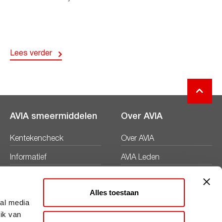
Lees verder
AVIA smeermiddelen
Over AVIA
Kentekencheck
Over AVIA
Informatief
AVIA Leden
Productbladen
Nieuws
Alles toestaan
Veiligheidsbladen
Duurzaamheid
ial media
ik van
Werken bij