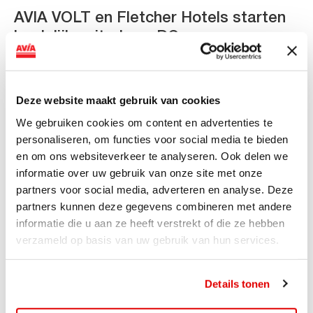
AVIA VOLT en Fletcher Hotels starten
landelijke uitrol van DC-
snellaadinfrastructuur
AVIA VOLT en Fletcher Hotels starten landelijke uitrol
Deze website maakt gebruik van cookies
van DC-snellaadinfrastructuur AVIA VOLT en...
We gebruiken cookies om content en advertenties te
Lees verder
personaliseren, om functies voor social media te bieden
en om ons websiteverkeer te analyseren. Ook delen we
informatie over uw gebruik van onze site met onze
partners voor social media, adverteren en analyse. Deze
partners kunnen deze gegevens combineren met andere
informatie die u aan ze heeft verstrekt of die ze hebben
verzameld op basis van uw gebruik van hun services.
Details tonen