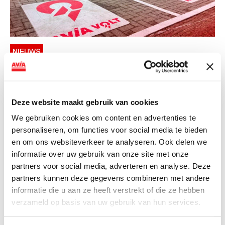
NIEUWS
AVIA VOLT en Fletcher Hotels starten
landelijke uitrol van DC-
snellaadinfrastructuur
Deze website maakt gebruik van cookies
We gebruiken cookies om content en advertenties te
AVIA VOLT en Fletcher Hotels starten landelijke uitrol
personaliseren, om functies voor social media te bieden
van DC-snellaadinfrastructuur AVIA VOLT en...
en om ons websiteverkeer te analyseren. Ook delen we
Lees verder
informatie over uw gebruik van onze site met onze
partners voor social media, adverteren en analyse. Deze
partners kunnen deze gegevens combineren met andere
informatie die u aan ze heeft verstrekt of die ze hebben
verzameld op basis van uw gebruik van hun services.