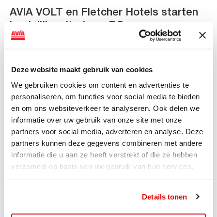
AVIA VOLT en Fletcher Hotels starten
landelijke uitrol van DC-
snellaadinfrastructuur
AVIA VOLT en Fletcher Hotels starten landelijke uitrol
Deze website maakt gebruik van cookies
van DC-snellaadinfrastructuur AVIA VOLT en...
We gebruiken cookies om content en advertenties te
Lees verder
personaliseren, om functies voor social media te bieden
en om ons websiteverkeer te analyseren. Ook delen we
informatie over uw gebruik van onze site met onze
partners voor social media, adverteren en analyse. Deze
partners kunnen deze gegevens combineren met andere
informatie die u aan ze heeft verstrekt of die ze hebben
verzameld op basis van uw gebruik van hun services.
Details tonen