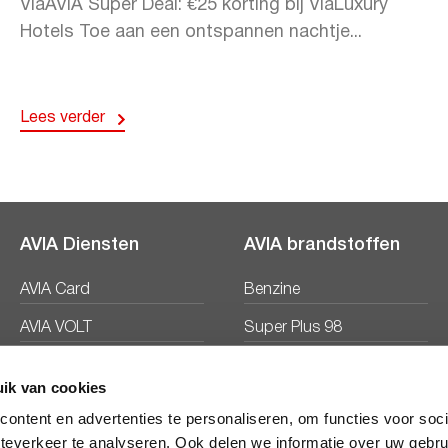
ViaAVIA Super Deal: €25 korting bij ViaLuxury
Hotels Toe aan een ontspannen nachtje...
Lees verder
AVIA Diensten
AVIA brandstoffen
AVIA Card
Benzine
AVIA VOLT
Super Plus 98
AVIA Energie
Diesel
ik van cookies
Ecosave
ontent en advertenties te personaliseren, om functies voor soc
teverkeer te analyseren. Ook delen we informatie over uw gebru