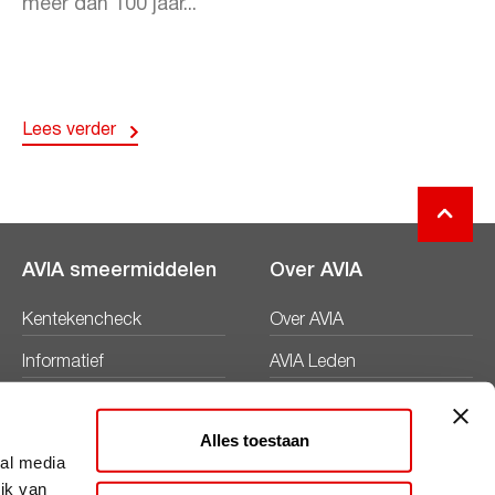
meer dan 100 jaar...
Lees verder
AVIA smeermiddelen
Over AVIA
Kentekencheck
Over AVIA
Informatief
AVIA Leden
Productbladen
Nieuws
Alles toestaan
Veiligheidsbladen
Duurzaamheid
ial media
ik van
Werken bij