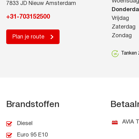
Woensda
7833 JD Nieuw Amsterdam
Donderd
+31-703152500
Vrijdag
Zaterdag
Zondag
Plan je route
Tanken 2
Brandstoffen
Betaal
AVIA T
Diesel
Euro 95 E10