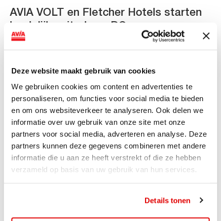
AVIA VOLT en Fletcher Hotels starten
landelijke uitrol van DC-
snellaadinfrastructuur
AVIA VOLT en Fletcher Hotels starten landelijke uitrol
Deze website maakt gebruik van cookies
van DC-snellaadinfrastructuur AVIA VOLT en...
We gebruiken cookies om content en advertenties te
Lees verder
personaliseren, om functies voor social media te bieden
en om ons websiteverkeer te analyseren. Ook delen we
informatie over uw gebruik van onze site met onze
partners voor social media, adverteren en analyse. Deze
partners kunnen deze gegevens combineren met andere
informatie die u aan ze heeft verstrekt of die ze hebben
verzameld op basis van uw gebruik van hun services.
Details tonen