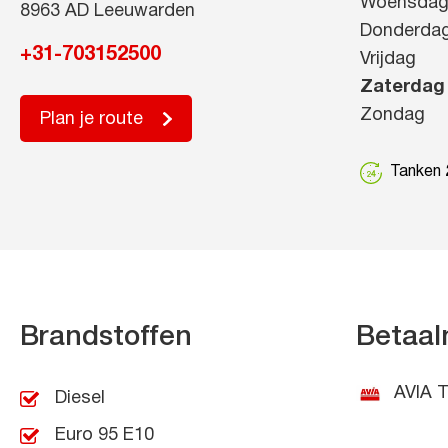
Woensda
8963 AD Leeuwarden
Donderda
+31-703152500
Vrijdag
Zaterdag
Zondag
Plan je route
Tanken 2
Brandstoffen
Betaal
AVIA T
Diesel
Euro 95 E10