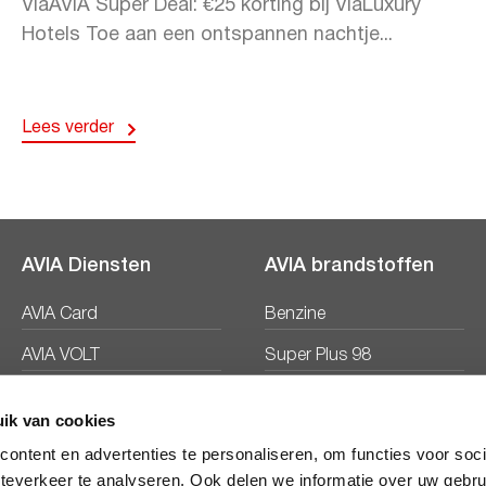
ViaAVIA Super Deal: €25 korting bij ViaLuxury
Hotels Toe aan een ontspannen nachtje...
Lees verder
AVIA Diensten
AVIA brandstoffen
AVIA Card
Benzine
AVIA VOLT
Super Plus 98
AVIA Energie
Diesel
ik van cookies
Ecosave
ontent en advertenties te personaliseren, om functies voor soc
teverkeer te analyseren. Ook delen we informatie over uw gebru