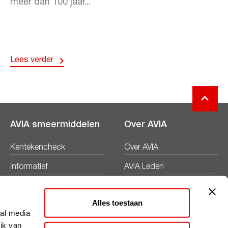
meer dan 100 jaar...
Lees verder
AVIA smeermiddelen
Over AVIA
Kentekencheck
Over AVIA
Informatief
AVIA Leden
Productbladen
Nieuws
Alles toestaan
Veiligheidsbladen
Duurzaamheid
ial media
ik van
Werken bij