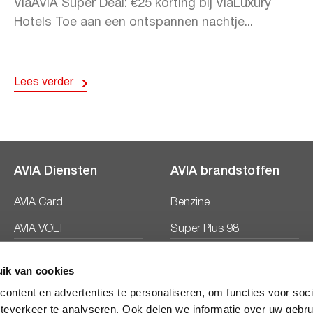
ViaAVIA Super Deal: €25 korting bij ViaLuxury
Hotels Toe aan een ontspannen nachtje...
Lees verder
AVIA Diensten
AVIA brandstoffen
AVIA Card
Benzine
AVIA VOLT
Super Plus 98
AVIA Energie
Diesel
ik van cookies
Ecosave
ontent en advertenties te personaliseren, om functies voor soc
teverkeer te analyseren. Ook delen we informatie over uw gebru