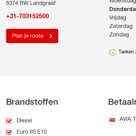
Woensda
6374 BW Landgraaf
Donderd
+31-703152500
Vrijdag
Zaterdag
Zondag
Plan je route
Tanken 2
Brandstoffen
Betaal
AVIA T
Diesel
Euro 95 E10