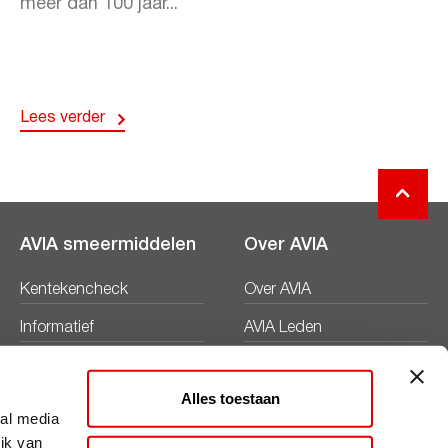
meer dan 100 jaar...
Lees verder
AVIA smeermiddelen
Over AVIA
Kentekencheck
Over AVIA
Informatief
AVIA Leden
Productbladen
Nieuws
Alles toestaan
Veiligheidsbladen
Duurzaamheid
ial media
ik van
Werken bij