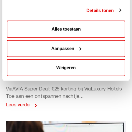
Details tonen
Alles toestaan
Aanpassen
ACTIE
Weigeren
ViaAVIA Super Deal: 20% korting bij
ViaLuxury Hotels
ViaAVIA Super Deal: €25 korting bij ViaLuxury Hotels
Toe aan een ontspannen nachtje...
Lees verder