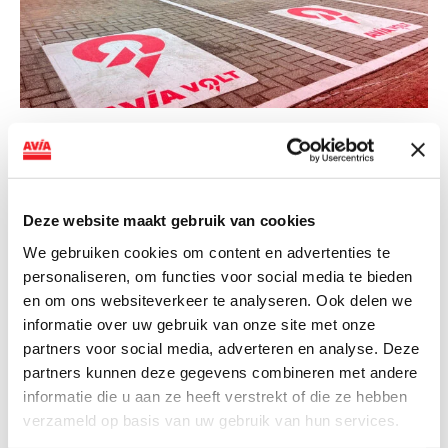
NIEUWS
AVIA VOLT en Fletcher Hotels starten
landelijke uitrol van DC-
Deze website maakt gebruik van cookies
snellaadinfrastructuur
We gebruiken cookies om content en advertenties te
AVIA VOLT en Fletcher Hotels starten landelijke uitrol
personaliseren, om functies voor social media te bieden
en om ons websiteverkeer te analyseren. Ook delen we
van DC-snellaadinfrastructuur AVIA VOLT en...
informatie over uw gebruik van onze site met onze
Lees verder
partners voor social media, adverteren en analyse. Deze
partners kunnen deze gegevens combineren met andere
informatie die u aan ze heeft verstrekt of die ze hebben
verzameld op basis van uw gebruik van hun services.