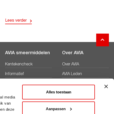
Lees verder
AVIA smeermiddelen
Over AVIA
Kentekencheck
Over AVIA
Informatief
AVIA Leden
Productbladen
Nieuws
Alles toestaan
Veiligheidsbladen
Duurzaamheid
ial media
ik van
Werken bij
Aanpassen
nen deze
Word AVIA ondernemer