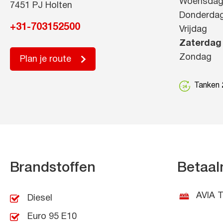
Woensda
7451 PJ Holten
Donderda
+31-703152500
Vrijdag
Zaterdag
Zondag
Plan je route
Tanken 2
Brandstoffen
Betaal
AVIA T
Diesel
Euro 95 E10