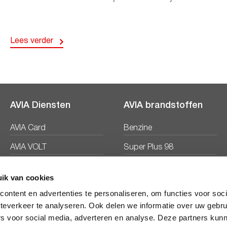
Lees verder
AVIA Diensten
AVIA brandstoffen
AVIA Card
Benzine
AVIA VOLT
Super Plus 98
AVIA Energie
Diesel
ik van cookies
Ecosave
ontent en advertenties te personaliseren, om functies voor soc
teverkeer te analyseren. Ook delen we informatie over uw gebru
rs voor social media, adverteren en analyse. Deze partners kun