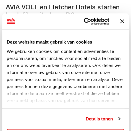
AVIA VOLT en Fletcher Hotels starten
landelijke uitrol van DC-
snellaadinfrastructuur
AVIA VOLT en Fletcher Hotels starten landelijke uitrol
Deze website maakt gebruik van cookies
van DC-snellaadinfrastructuur AVIA VOLT en...
We gebruiken cookies om content en advertenties te
Lees verder
personaliseren, om functies voor social media te bieden
en om ons websiteverkeer te analyseren. Ook delen we
informatie over uw gebruik van onze site met onze
partners voor social media, adverteren en analyse. Deze
partners kunnen deze gegevens combineren met andere
informatie die u aan ze heeft verstrekt of die ze hebben
verzameld op basis van uw gebruik van hun services.
Details tonen