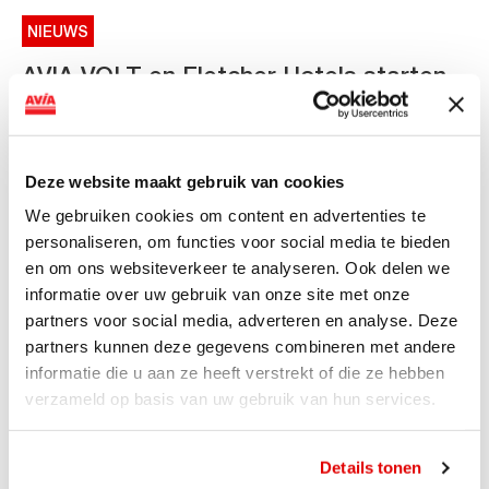
NIEUWS
AVIA VOLT en Fletcher Hotels starten
landelijke uitrol van DC-
snellaadinfrastructuur
Deze website maakt gebruik van cookies
AVIA VOLT en Fletcher Hotels starten landelijke uitrol
van DC-snellaadinfrastructuur AVIA VOLT en...
We gebruiken cookies om content en advertenties te
Lees verder
personaliseren, om functies voor social media te bieden
en om ons websiteverkeer te analyseren. Ook delen we
informatie over uw gebruik van onze site met onze
partners voor social media, adverteren en analyse. Deze
partners kunnen deze gegevens combineren met andere
informatie die u aan ze heeft verstrekt of die ze hebben
verzameld op basis van uw gebruik van hun services.
Details tonen