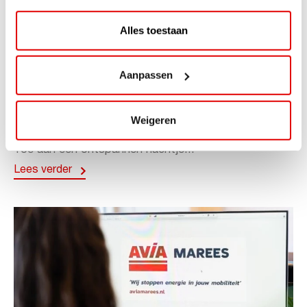
Alles toestaan
ACTIE
Aanpassen
ViaAVIA Super Deal: 20% korting bij
ViaLuxury Hotels
Weigeren
ViaAVIA Super Deal: €25 korting bij ViaLuxury Hotels
Toe aan een ontspannen nachtje...
Lees verder