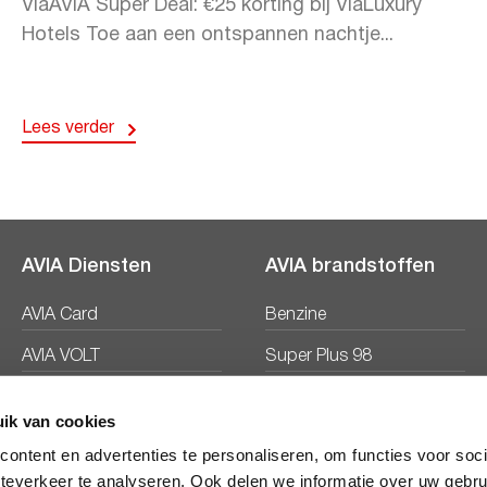
ViaAVIA Super Deal: €25 korting bij ViaLuxury
Hotels Toe aan een ontspannen nachtje...
Lees verder
AVIA Diensten
AVIA brandstoffen
AVIA Card
Benzine
AVIA VOLT
Super Plus 98
AVIA Energie
Diesel
ik van cookies
Ecosave
ontent en advertenties te personaliseren, om functies voor soc
teverkeer te analyseren. Ook delen we informatie over uw gebru