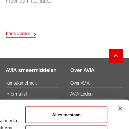
meer dan 100 jaar...
Lees verder
AVIA smeermiddelen
Over AVIA
Kentekencheck
Over AVIA
Informatief
AVIA Leden
Productbladen
Nieuws
Alles toestaan
Veiligheidsbladen
Duurzaamheid
ial media
ik van
Werken bij