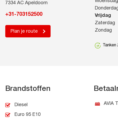
Woensda
7334 AC Apeldoorn
Donderda
+31-703152500
Vrijdag
Zaterdag
Zondag
Plan je route
Tanken 2
Brandstoffen
Betaal
AVIA T
Diesel
Euro 95 E10