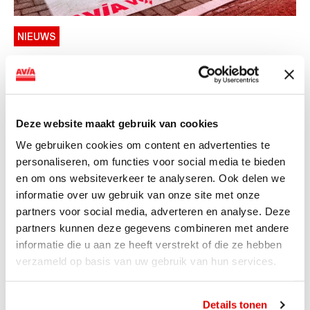
NIEUWS
AVIA VOLT en Fletcher Hotels starten
landelijke uitrol van DC-
snellaadinfrastructuur
Deze website maakt gebruik van cookies
AVIA VOLT en Fletcher Hotels starten landelijke uitrol
We gebruiken cookies om content en advertenties te
van DC-snellaadinfrastructuur AVIA VOLT en...
personaliseren, om functies voor social media te bieden
Lees verder
en om ons websiteverkeer te analyseren. Ook delen we
informatie over uw gebruik van onze site met onze
partners voor social media, adverteren en analyse. Deze
partners kunnen deze gegevens combineren met andere
informatie die u aan ze heeft verstrekt of die ze hebben
verzameld op basis van uw gebruik van hun services.
Details tonen