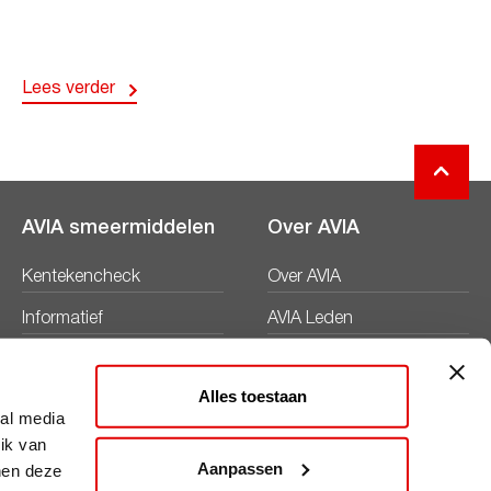
Lees verder
AVIA smeermiddelen
Over AVIA
Kentekencheck
Over AVIA
Informatief
AVIA Leden
Productbladen
Nieuws
Alles toestaan
Veiligheidsbladen
Duurzaamheid
ial media
ik van
Werken bij
Aanpassen
nen deze
Word AVIA ondernemer