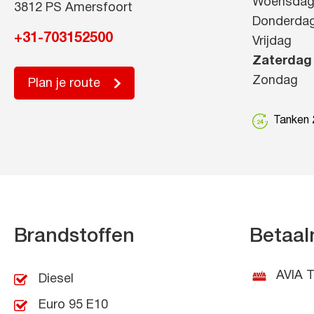
Woensda
3812 PS Amersfoort
Donderda
+31-703152500
Vrijdag
Zaterdag
Zondag
Plan je route
Tanken 2
Brandstoffen
Betaal
AVIA T
Diesel
Euro 95 E10