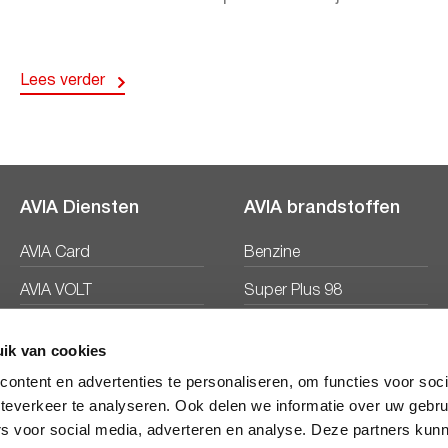
Lees verder
AVIA Diensten
AVIA brandstoffen
AVIA Card
Benzine
AVIA VOLT
Super Plus 98
AVIA Energie
Diesel
ik van cookies
Ecosave
ontent en advertenties te personaliseren, om functies voor soc
teverkeer te analyseren. Ook delen we informatie over uw gebru
rs voor social media, adverteren en analyse. Deze partners kun