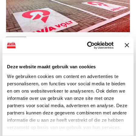
NIEUWS
AVIA VOLT en Fletcher Hotels starten
landelijke uitrol van DC-
Deze website maakt gebruik van cookies
snellaadinfrastructuur
We gebruiken cookies om content en advertenties te
AVIA VOLT en Fletcher Hotels starten landelijke uitrol
personaliseren, om functies voor social media te bieden
van DC-snellaadinfrastructuur AVIA VOLT en...
en om ons websiteverkeer te analyseren. Ook delen we
informatie over uw gebruik van onze site met onze
Lees verder
partners voor social media, adverteren en analyse. Deze
partners kunnen deze gegevens combineren met andere
informatie die u aan ze heeft verstrekt of die ze hebben
verzameld op basis van uw gebruik van hun services.