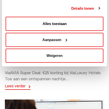
Details tonen
Alles toestaan
Aanpassen
ACTIE
Weigeren
ViaAVIA Super Deal: 20% korting bij
ViaLuxury Hotels
ViaAVIA Super Deal: €25 korting bij ViaLuxury Hotels
Toe aan een ontspannen nachtje...
Lees verder