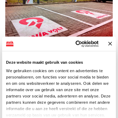
NIEUWS
AVIA VOLT en Fletcher Hotels starten
Deze website maakt gebruik van cookies
landelijke uitrol van DC-
snellaadinfrastructuur
We gebruiken cookies om content en advertenties te
personaliseren, om functies voor social media te bieden
AVIA VOLT en Fletcher Hotels starten landelijke uitrol
en om ons websiteverkeer te analyseren. Ook delen we
van DC-snellaadinfrastructuur AVIA VOLT en...
informatie over uw gebruik van onze site met onze
Lees verder
partners voor social media, adverteren en analyse. Deze
partners kunnen deze gegevens combineren met andere
informatie die u aan ze heeft verstrekt of die ze hebben
verzameld op basis van uw gebruik van hun services.