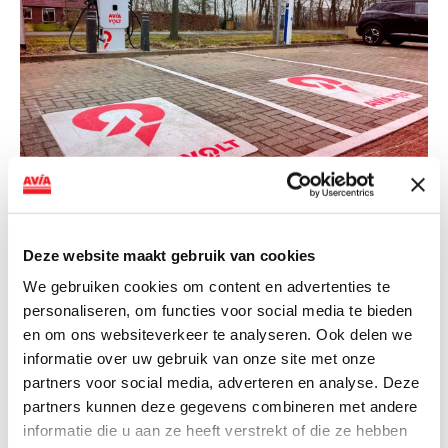
NIEUWS
AVIA VOLT en Fletcher Hotels starten
Deze website maakt gebruik van cookies
landelijke uitrol van DC-
We gebruiken cookies om content en advertenties te
snellaadinfrastructuur
personaliseren, om functies voor social media te bieden
en om ons websiteverkeer te analyseren. Ook delen we
AVIA VOLT en Fletcher Hotels starten landelijke uitrol
informatie over uw gebruik van onze site met onze
van DC-snellaadinfrastructuur AVIA VOLT en...
partners voor social media, adverteren en analyse. Deze
Lees verder
partners kunnen deze gegevens combineren met andere
informatie die u aan ze heeft verstrekt of die ze hebben