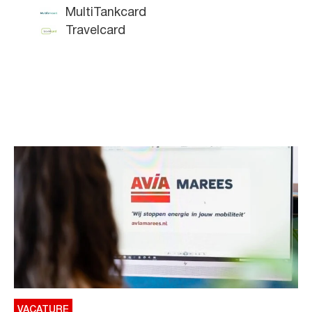
MultiTankcard
Travelcard
VACATURE