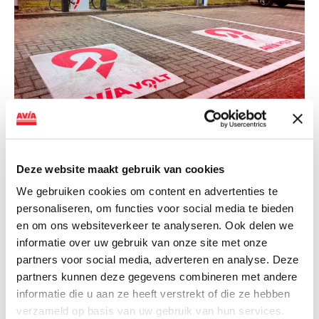
NIEUWS
AVIA VOLT en Fletcher Hotels starten
Deze website maakt gebruik van cookies
landelijke uitrol van DC-
snellaadinfrastructuur
We gebruiken cookies om content en advertenties te
personaliseren, om functies voor social media te bieden
AVIA VOLT en Fletcher Hotels starten landelijke uitrol
en om ons websiteverkeer te analyseren. Ook delen we
van DC-snellaadinfrastructuur AVIA VOLT en...
informatie over uw gebruik van onze site met onze
Lees verder
partners voor social media, adverteren en analyse. Deze
partners kunnen deze gegevens combineren met andere
informatie die u aan ze heeft verstrekt of die ze hebben
verzameld op basis van uw gebruik van hun services.