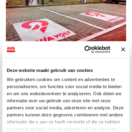
NIEUWS
AVIA VOLT en Fletcher Hotels starten
Deze website maakt gebruik van cookies
landelijke uitrol van DC-
snellaadinfrastructuur
We gebruiken cookies om content en advertenties te
personaliseren, om functies voor social media te bieden
AVIA VOLT en Fletcher Hotels starten landelijke uitrol
en om ons websiteverkeer te analyseren. Ook delen we
van DC-snellaadinfrastructuur AVIA VOLT en...
informatie over uw gebruik van onze site met onze
Lees verder
partners voor social media, adverteren en analyse. Deze
partners kunnen deze gegevens combineren met andere
informatie die u aan ze heeft verstrekt of die ze hebben
verzameld op basis van uw gebruik van hun services.