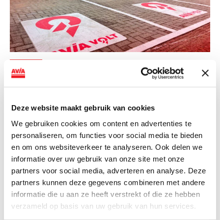
NIEUWS
AVIA VOLT en Fletcher Hotels starten
landelijke uitrol van DC-
Deze website maakt gebruik van cookies
snellaadinfrastructuur
We gebruiken cookies om content en advertenties te
AVIA VOLT en Fletcher Hotels starten landelijke uitrol
personaliseren, om functies voor social media te bieden
van DC-snellaadinfrastructuur AVIA VOLT en...
en om ons websiteverkeer te analyseren. Ook delen we
informatie over uw gebruik van onze site met onze
Lees verder
partners voor social media, adverteren en analyse. Deze
partners kunnen deze gegevens combineren met andere
informatie die u aan ze heeft verstrekt of die ze hebben
verzameld op basis van uw gebruik van hun services.