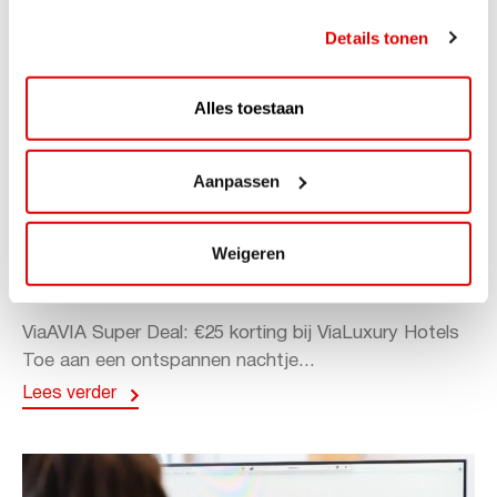
Details tonen
Alles toestaan
Aanpassen
ACTIE
Weigeren
ViaAVIA Super Deal: 20% korting bij
ViaLuxury Hotels
ViaAVIA Super Deal: €25 korting bij ViaLuxury Hotels
Toe aan een ontspannen nachtje...
Lees verder