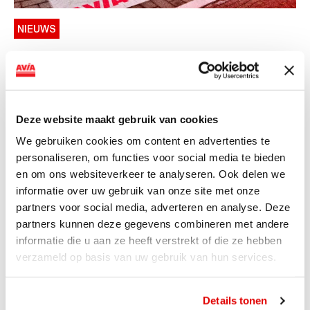
NIEUWS
AVIA VOLT en Fletcher Hotels starten
landelijke uitrol van DC-
snellaadinfrastructuur
Deze website maakt gebruik van cookies
AVIA VOLT en Fletcher Hotels starten landelijke uitrol
We gebruiken cookies om content en advertenties te
van DC-snellaadinfrastructuur AVIA VOLT en...
personaliseren, om functies voor social media te bieden
Lees verder
en om ons websiteverkeer te analyseren. Ook delen we
informatie over uw gebruik van onze site met onze
partners voor social media, adverteren en analyse. Deze
partners kunnen deze gegevens combineren met andere
informatie die u aan ze heeft verstrekt of die ze hebben
verzameld op basis van uw gebruik van hun services.
Details tonen