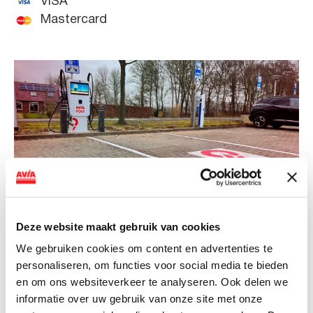
VISA
Mastercard
Deze website maakt gebruik van cookies
NIEUWS
We gebruiken cookies om content en advertenties te
personaliseren, om functies voor social media te bieden
AVIA VOLT en Fletcher Hotels starten
en om ons websiteverkeer te analyseren. Ook delen we
landelijke uitrol van DC-
informatie over uw gebruik van onze site met onze
snellaadinfrastructuur