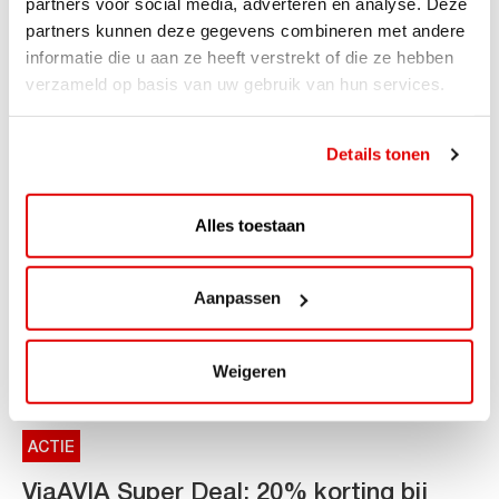
partners voor social media, adverteren en analyse. Deze
partners kunnen deze gegevens combineren met andere
AVIA VOLT en Fletcher Hotels starten landelijke uitrol
informatie die u aan ze heeft verstrekt of die ze hebben
van DC-snellaadinfrastructuur AVIA VOLT en...
verzameld op basis van uw gebruik van hun services.
Lees verder
Details tonen
Alles toestaan
Aanpassen
Weigeren
ACTIE
ViaAVIA Super Deal: 20% korting bij