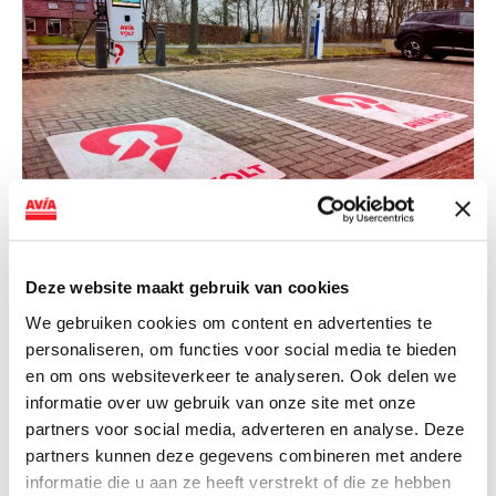
NIEUWS
AVIA VOLT en Fletcher Hotels starten
Deze website maakt gebruik van cookies
landelijke uitrol van DC-
We gebruiken cookies om content en advertenties te
snellaadinfrastructuur
personaliseren, om functies voor social media te bieden
en om ons websiteverkeer te analyseren. Ook delen we
AVIA VOLT en Fletcher Hotels starten landelijke uitrol
informatie over uw gebruik van onze site met onze
van DC-snellaadinfrastructuur AVIA VOLT en...
partners voor social media, adverteren en analyse. Deze
Lees verder
partners kunnen deze gegevens combineren met andere
informatie die u aan ze heeft verstrekt of die ze hebben