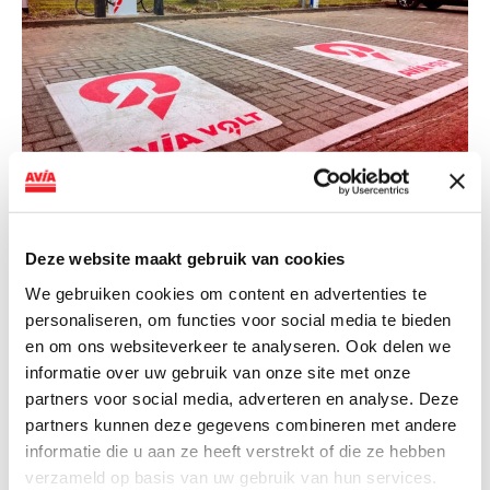
NIEUWS
AVIA VOLT en Fletcher Hotels starten
Deze website maakt gebruik van cookies
landelijke uitrol van DC-
snellaadinfrastructuur
We gebruiken cookies om content en advertenties te
personaliseren, om functies voor social media te bieden
AVIA VOLT en Fletcher Hotels starten landelijke uitrol
en om ons websiteverkeer te analyseren. Ook delen we
van DC-snellaadinfrastructuur AVIA VOLT en...
informatie over uw gebruik van onze site met onze
Lees verder
partners voor social media, adverteren en analyse. Deze
partners kunnen deze gegevens combineren met andere
informatie die u aan ze heeft verstrekt of die ze hebben
verzameld op basis van uw gebruik van hun services.